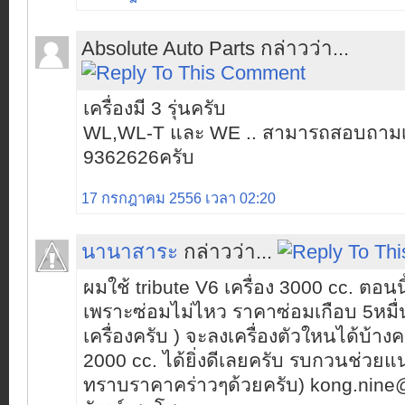
Absolute Auto Parts กล่าวว่า...
เครื่องมี 3 รุ่นครับ
WL,WL-T และ WE .. สามารถสอบถามเพิ่
9362626ครับ
17 กรกฎาคม 2556 เวลา 02:20
นานาสาระ
กล่าวว่า...
ผมใช้ tribute V6 เครื่อง 3000 cc. ตอนนี
เพราะซ่อมไม่ไหว ราคาซ่อมเกือบ 5หมื่น 
เครื่องครับ ) จะลงเครื่องตัวใหนได้บ้างคร
2000 cc. ได้ยิ่งดีเลยครับ รบกวนช่วย
ทราบราคาคร่าวๆด้วยครับ) kong.nine