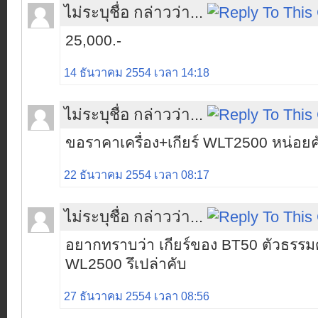
ไม่ระบุชื่อ กล่าวว่า...
25,000.-
14 ธันวาคม 2554 เวลา 14:18
ไม่ระบุชื่อ กล่าวว่า...
ขอราคาเครื่อง+เกียร์ WLT2500 หน่อยค
22 ธันวาคม 2554 เวลา 08:17
ไม่ระบุชื่อ กล่าวว่า...
อยากทราบว่า เกียร์ของ BT50 ตัวธรรมด
WL2500 รึเปล่าคับ
27 ธันวาคม 2554 เวลา 08:56