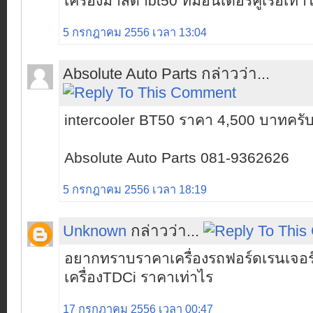
เครื่องมาสด้าbt50 ที่มีอินเตอร์คูเรอเท
5 กรกฎาคม 2556 เวลา 13:04
Absolute Auto Parts กล่าวว่า...
intercooler BT50 ราคา 4,500 บาทครั
Absolute Auto Parts 081-9362626
5 กรกฎาคม 2556 เวลา 18:19
Unknown
กล่าวว่า...
อยากทราบราคาเครื่องรถฟอร์ดเรนเจอร์
เครื่องTDCi ราคาเท่าไร
17 กรกฎาคม 2556 เวลา 00:47