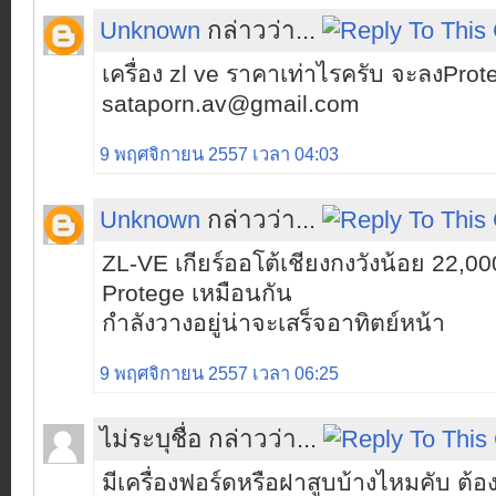
Unknown
กล่าวว่า...
เครื่อง zl ve ราคาเท่าไรครับ จะลงProte
sataporn.av@gmail.com
9 พฤศจิกายน 2557 เวลา 04:03
Unknown
กล่าวว่า...
ZL-VE เกียร์ออโต้เชียงกงวังน้อย 22,00
Protege เหมือนกัน
กำลังวางอยู่น่าจะเสร็จอาทิตย์หน้า
9 พฤศจิกายน 2557 เวลา 06:25
ไม่ระบุชื่อ กล่าวว่า...
มีเครื่องฟอร์ดหรือฝาสูบบ้างไหมคับ ต้