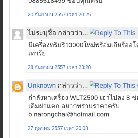
0885518499 ขอบคุณครับ
20 กันยายน 2557 เวลา 20:25
ไม่ระบุชื่อ กล่าวว่า...
มีเครื่องทริบริว3000ใหม่พร้อมเกียร์
เท่ารัย
28 กันยายน 2557 เวลา 23:28
Unknown
กล่าวว่า...
กำลังหาเครื่อง WLT2500 เอาไปลง 8 ช่อ
เดิมฝาแตก อยากทราบราคาครับ
b.narongchai@hotmail.com
27 ตุลาคม 2557 เวลา 20:08