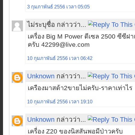
3 กุมภาพันธ์ 2556 เวลา 05:05
ไม่ระบุชื่อ กล่าวว่า...
เครื่อง Big M Power ดีเซล 2500 ซีซีฝ
ครับ 42299@live.com
10 กุมภาพันธ์ 2556 เวลา 06:42
Unknown
กล่าวว่า...
เครืองมาสด้า2ขายไม่ครับ-ราคาเท่าไร
10 กุมภาพันธ์ 2556 เวลา 19:10
Unknown
กล่าวว่า...
เครื่อง Z20 ของนิสสันพอมีป่าวครับ