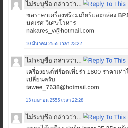
ไม่ระบุชื่อ กล่าวว่า...
ขอราคาเครื่องพร้อมเกียร์และกล่อง BP
นคเรศ วิเศษโวหาร
nakares_v@hotmail.com
10 มีนาคม 2555 เวลา 23:22
ไม่ระบุชื่อ กล่าวว่า...
เครื่องยนต์ฟร์อดเที่ยร่า 1800 ราคาเท่า
เปลี่ยนครับ
tawee_7638@hotmail.com
13 เมษายน 2555 เวลา 22:28
ไม่ระบุชื่อ กล่าวว่า...