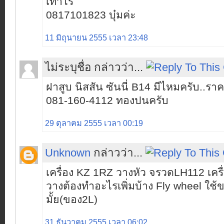
เท่าไร
0817101823 บุ๋มค่ะ
11 มิถุนายน 2555 เวลา 23:48
ไม่ระบุชื่อ กล่าวว่า...
ฝาสูบ นิสสัน ซันนี่ B14 มีไหมครับ..ราค
081-160-4112 ทองปนครับ
29 ตุลาคม 2555 เวลา 00:19
Unknown
กล่าวว่า...
เครื่อง KZ 1RZ วางหัว จรวดLH112 เครื่
วางต้องทำอะไรเพิ่มบ้าง Fly wheel ใช้ข
มั้ย(ของ2L)
31 ธันวาคม 2555 เวลา 06:02