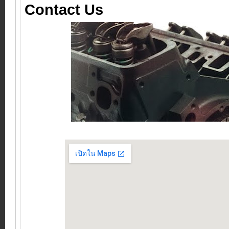
Contact Us