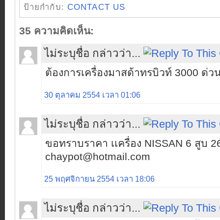
ป้ายกำกับ:
CONTACT US
35 ความคิดเห็น:
ไม่ระบุชื่อ กล่าวว่า...
ต้องการเครื่องมาสด้าทรบิวท์ 3000 ด่
30 ตุลาคม 2554 เวลา 01:06
ไม่ระบุชื่อ กล่าวว่า...
ขอทราบราคา เเครื่อง NISSAN 6 สูบ 2
chaypot@hotmail.com
25 พฤศจิกายน 2554 เวลา 18:06
ไม่ระบุชื่อ กล่าวว่า...