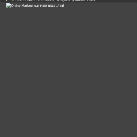
เก่า,อะไหล่มือสอง,อะไหล่เซียงกง
. Designed by
thaisiamonline