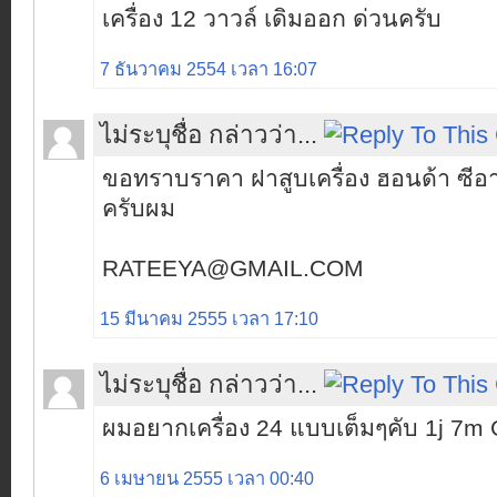
เครื่อง 12 วาวล์ เดิมออก ด่วนครับ
7 ธันวาคม 2554 เวลา 16:07
ไม่ระบุชื่อ กล่าวว่า...
ขอทราบราคา ฝาสูบเครื่อง ฮอนด้า ซีอาร
ครับผม
RATEEYA@GMAIL.COM
15 มีนาคม 2555 เวลา 17:10
ไม่ระบุชื่อ กล่าวว่า...
ผมอยากเครื่อง 24 แบบเต็มๆคับ 1j 7
6 เมษายน 2555 เวลา 00:40