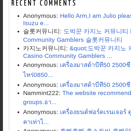
RECENT COMMENTS
Anonymous:
Hello Arm,I am Julio plea
Isuzu e...
슬롯커뮤니티:
도박꾼 카지노 커뮤니티 Bes
Community Gamblers 슬롯커뮤니티
카지노커뮤니티:
&quot;도박꾼 카지노 
Casino Community Gamblers ...
Anonymous:
เครื่องมาสด้าบีที50 2500ช
ไหร่0850...
Anonymous:
เครื่องมาสด้าบีที50 2500ช
Nammint222:
The website recommends 
groups.อา...
Anonymous:
เครื่องยนต์ฟอร์ดเรนเจอร์ 
คาเท่าไ...