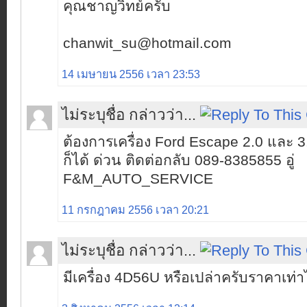
คุณชาญวิทย์ครับ
chanwit_su@hotmail.com
14 เมษายน 2556 เวลา 23:53
ไม่ระบุชื่อ กล่าวว่า...
ต้องการเครื่อง Ford Escape 2.0 และ 3.
ก็ได้ ด่วน ติดต่อกลับ 089-8385855 อู่
F&M_AUTO_SERVICE
11 กรกฎาคม 2556 เวลา 20:21
ไม่ระบุชื่อ กล่าวว่า...
มีเครื่อง 4D56U หรือเปล่าครับราคาเท่า