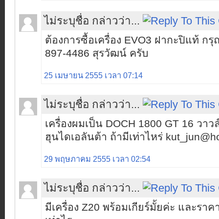
ไม่ระบุชื่อ กล่าวว่า...
ต้องการซื้อเครื่อง EVO3 ฝากะปิแท้ กรุ
897-4486 สุรวัฒน์ ครับ
25 เมษายน 2555 เวลา 07:14
ไม่ระบุชื่อ กล่าวว่า...
เครื่องผมเป็น DOCH 1800 GT 16 วาวล์
ฮุนไดเอลันต้า ถ้ามีเท่าไหร่ kut_jun@
29 พฤษภาคม 2555 เวลา 02:54
ไม่ระบุชื่อ กล่าวว่า...
มีเครื่อง Z20 พร้อมเกียร์มั้ยค่ะ และราค