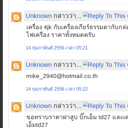
Unknown
กล่าวว่า...
เครื่อง 4jk กับเครื่องเกียร์ธรรมดากับกล
ไฟเครื่อง ราคาทั้งหมดครับ
14 กุมภาพันธ์ 2556 เวลา 05:21
Unknown
กล่าวว่า...
mike_2940@hotmail.co.th
14 กุมภาพันธ์ 2556 เวลา 05:22
Unknown
กล่าวว่า...
ขอทราบราคาฝาสูบ บิ๊กเอ็ม td27 และเครื่
เอ็มtd27