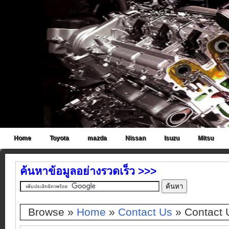
Home
Toyota
mazda
Nissan
Isuzu
Mitsu
ค้นหาข้อมูลอย่างรวดเร็ว >>>
Browse »
Home
»
Contact Us
»
Contact 