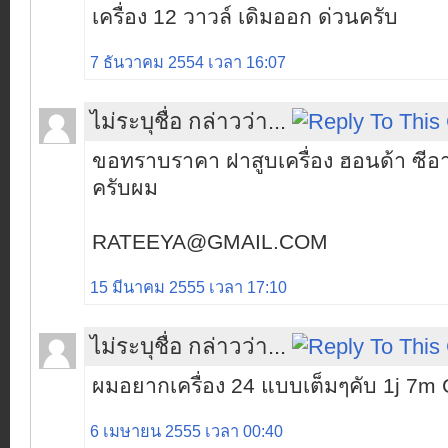
เครื่อง 12 วาวล์ เดิมออก ด่วนครับ
7 ธันวาคม 2554 เวลา 16:07
ไม่ระบุชื่อ กล่าวว่า...
ขอทราบราคา ฝาสูบเครื่อง ฮอนด้า ซีอาร
ครับผม
RATEEYA@GMAIL.COM
15 มีนาคม 2555 เวลา 17:10
ไม่ระบุชื่อ กล่าวว่า...
ผมอยากเครื่อง 24 แบบเต็มๆคับ 1j 7
6 เมษายน 2555 เวลา 00:40