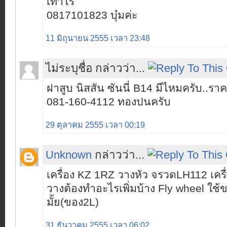
เท่าไร
0817101823 บุ๋มค่ะ
11 มิถุนายน 2555 เวลา 23:48
ไม่ระบุชื่อ กล่าวว่า...
ฝาสูบ นิสสัน ซันนี่ B14 มีไหมครับ..ราค
081-160-4112 ทองปนครับ
29 ตุลาคม 2555 เวลา 00:19
Unknown
กล่าวว่า...
เครื่อง KZ 1RZ วางหัว จรวดLH112 เครื่
วางต้องทำอะไรเพิ่มบ้าง Fly wheel ใช้ข
มั้ย(ของ2L)
31 ธันวาคม 2555 เวลา 06:02