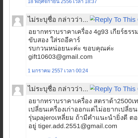
18 พฤศจิกายน 2556 เวลา 18:37
ไม่ระบุชื่อ กล่าวว่า...
อยากทราบราคาเครื่อง 4g93 เกียร์ธรรม
ขับสอง ใส่รถอีคาร์
รบกวนหน่อยนะค่ะ ขอบคุณค่ะ
gift10603@gmail.com
1 มกราคม 2557 เวลา 00:24
ไม่ระบุชื่อ กล่าวว่า...
อยากทราบราคาเครื่อง สตราด้า2500เทอ
เปลี่ยนเครื่องเก่าออกแต่ไม่อยากเปลี่ยนเ
รุ่นpajeroเหลี่ยม ถ้ามีคำแนะนำยิ่งดี ตอนน
อยู่ tiger.add.2551@gmail.com