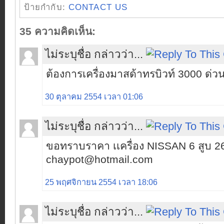
ป้ายกำกับ:
CONTACT US
35 ความคิดเห็น:
ไม่ระบุชื่อ กล่าวว่า...
ต้องการเครื่องมาสด้าทรบิวท์ 3000 ด่
30 ตุลาคม 2554 เวลา 01:06
ไม่ระบุชื่อ กล่าวว่า...
ขอทราบราคา เเครื่อง NISSAN 6 สูบ 2
chaypot@hotmail.com
25 พฤศจิกายน 2554 เวลา 18:06
ไม่ระบุชื่อ กล่าวว่า...