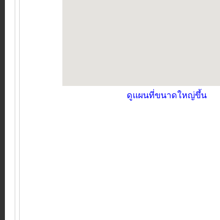
ดูแผนที่ขนาดใหญ่ขึ้น